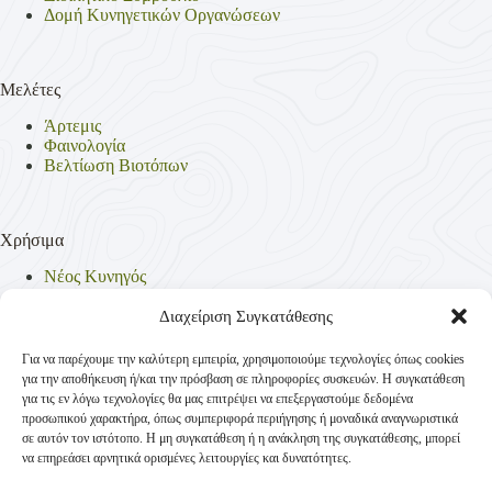
Δομή Κυνηγετικών Οργανώσεων
Μελέτες
Άρτεμις
Φαινολογία
Βελτίωση Βιοτόπων
Χρήσιμα
Νέος Κυνηγός
Θηρεύσιμα Είδη
Θηροφυλακή
Διαχείριση Συγκατάθεσης
Έντυπα
Νομοθεσία
Για να παρέχουμε την καλύτερη εμπειρία, χρησιμοποιούμε τεχνολογίες όπως cookies
Πολιτική Απορρήτου
για την αποθήκευση ή/και την πρόσβαση σε πληροφορίες συσκευών. Η συγκατάθεση
Πολιτική Cookies (ΕΕ)
για τις εν λόγω τεχνολογίες θα μας επιτρέψει να επεξεργαστούμε δεδομένα
προσωπικού χαρακτήρα, όπως συμπεριφορά περιήγησης ή μοναδικά αναγνωριστικά
σε αυτόν τον ιστότοπο. Η μη συγκατάθεση ή η ανάκληση της συγκατάθεσης, μπορεί
να επηρεάσει αρνητικά ορισμένες λειτουργίες και δυνατότητες.
Επικοινωνία