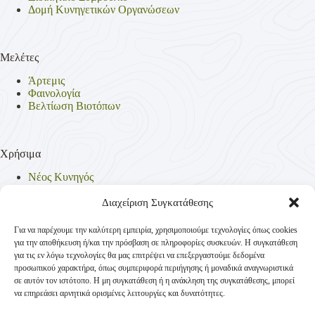
Δομή Κυνηγετικών Οργανώσεων
Μελέτες
Άρτεμις
Φαινολογία
Βελτίωση Βιοτόπων
Χρήσιμα
Νέος Κυνηγός
Θηρεύσιμα Είδη
Θηροφυλακή
Διαχείριση Συγκατάθεσης
Έντυπα
Νομοθεσία
Για να παρέχουμε την καλύτερη εμπειρία, χρησιμοποιούμε τεχνολογίες όπως cookies
Πολιτική Απορρήτου
για την αποθήκευση ή/και την πρόσβαση σε πληροφορίες συσκευών. Η συγκατάθεση
Πολιτική Cookies (ΕΕ)
για τις εν λόγω τεχνολογίες θα μας επιτρέψει να επεξεργαστούμε δεδομένα
προσωπικού χαρακτήρα, όπως συμπεριφορά περιήγησης ή μοναδικά αναγνωριστικά
σε αυτόν τον ιστότοπο. Η μη συγκατάθεση ή η ανάκληση της συγκατάθεσης, μπορεί
να επηρεάσει αρνητικά ορισμένες λειτουργίες και δυνατότητες.
Επικοινωνία