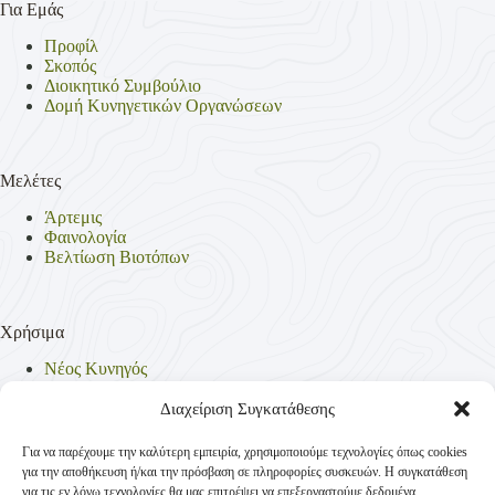
Για Εμάς
Προφίλ
Σκοπός
Διοικητικό Συμβούλιο
Δομή Κυνηγετικών Οργανώσεων
Μελέτες
Άρτεμις
Φαινολογία
Βελτίωση Βιοτόπων
Χρήσιμα
Νέος Κυνηγός
Θηρεύσιμα Είδη
Θηροφυλακή
Διαχείριση Συγκατάθεσης
Έντυπα
Νομοθεσία
Για να παρέχουμε την καλύτερη εμπειρία, χρησιμοποιούμε τεχνολογίες όπως cookies
Πολιτική Απορρήτου
για την αποθήκευση ή/και την πρόσβαση σε πληροφορίες συσκευών. Η συγκατάθεση
Πολιτική Cookies (ΕΕ)
για τις εν λόγω τεχνολογίες θα μας επιτρέψει να επεξεργαστούμε δεδομένα