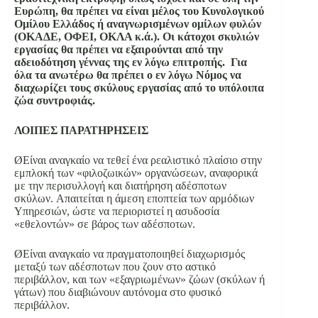
Ευρώπη, θα πρέπει να είναι μέλος του Κυνολογικού
Ομίλου Ελλάδος ή αναγνωρισμένων ομίλων φυλών
(ΟΚΑΔΕ, ΟΦΕΙ, ΟΚΛΑ κ.ά.). Οι κάτοχοι σκυλιών
εργασίας θα πρέπει να εξαιρούνται από την
αδειοδότηση γέννας της εν λόγω επιτροπής. Για
όλα τα ανωτέρω θα πρέπει ο εν λόγω Νόμος να
διαχωρίζει τους σκύλους εργασίας από το υπόλοιπα
ζώα συντροφιάς.
ΛΟΙΠΕΣ ΠΑΡΑΤΗΡΗΣΕΙΣ
ØΕίναι αναγκαίο να τεθεί ένα ρεαλιστικό πλαίσιο στην
εμπλοκή των «φιλοζωικών» οργανώσεων, αναφορικά
με την περισυλλογή και διατήρηση αδέσποτων
σκύλων. Απαιτείται η άμεση εποπτεία των αρμόδιων
Υπηρεσιών, ώστε να περιοριστεί η ασυδοσία
«εθελοντών» σε βάρος των αδέσποτων.
ØΕίναι αναγκαίο να πραγματοποιηθεί διαχωρισμός
μεταξύ των αδέσποτων που ζουν στο αστικό
περιβάλλον, και των «εξαγριωμένων» ζώων (σκύλων ή
γάτων) που διαβιώνουν αυτόνομα στο φυσικό
περιβάλλον.