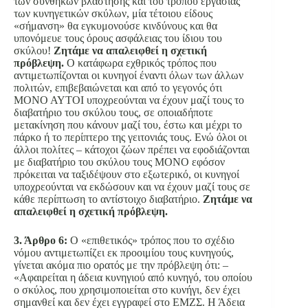
των συνθηκών βλάστησης και του τρόπου εργασίας
των κυνηγετικών σκύλων, μία τέτοιου είδους
«σήμανση» θα εγκυμονούσε κινδύνους και θα
υπονόμευε τους όρους ασφάλειας του ίδιου του
σκύλου!
Ζητάμε να απαλειφθεί η σχετική
πρόβλεψη.
Ο κατάφωρα εχθρικός τρόπος που
αντιμετωπίζονται οι κυνηγοί έναντι όλων των άλλων
πολιτών, επιβεβαιώνεται και από το γεγονός ότι
ΜΟΝΟ ΑΥΤΟΙ υποχρεούνται να έχουν μαζί τους το
διαβατήριο του σκύλου τους, σε οποιαδήποτε
μετακίνηση που κάνουν μαζί του, έστω και μέχρι το
πάρκο ή το περίπτερο της γειτονιάς τους. Ενώ όλοι οι
άλλοι πολίτες – κάτοχοι ζώων πρέπει να εφοδιάζονται
με διαβατήριο του σκύλου τους ΜΟΝΟ εφόσον
πρόκειται να ταξιδέψουν στο εξωτερικό, οι κυνηγοί
υποχρεούνται να εκδώσουν και να έχουν μαζί τους σε
κάθε περίπτωση το αντίστοιχο διαβατήριο.
Ζητάμε να
απαλειφθεί η σχετική πρόβλεψη.
3. Άρθρο 6:
Ο «επιθετικός» τρόπος που το σχέδιο
νόμου αντιμετωπίζει εκ προοιμίου τους κυνηγούς,
γίνεται ακόμα πιο ορατός με την πρόβλεψη ότι: –
«Αφαιρείται η άδεια κυνηγιού από κυνηγό, του οποίου
ο σκύλος, που χρησιμοποιείται στο κυνήγι, δεν έχει
σημανθεί και δεν έχει εγγραφεί στο ΕΜΖΣ. Η Άδεια