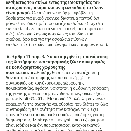
δεσίματος του σκύλο εντός της ιδιοκτησίας του
κατόχου του , ακόμα και αν η αλυσίδα ή το σκοινί
είναι μακρύ.
Θα πρέπει να υπάρχει πρόβλεψη
δεσίματος για μικρό χρονικό διάστημα παντού όχι
μόνο στην ιδιοκτησία του κατόχου σκύλου (π.χ. στα
ειδικά stand έξω από τα super market, τα φαρμακεία
κ.ά.), τόσο για λόγους ασφαλείας του ίδιου του
σκύλου, όσο και για την ασφάλεια πιθανών
επισκεπτών (μικρών παιδιών, φοβικών ατόμων, κ.λπ.).
6. Άρθρο 11 παρ. 3. Να καταργηθεί η απαγόρευση
της διατήρησης και παραμονής ζώων συντροφιάς
σε κοινόχρηστους χώρους της
πολυκατοικίας.
Επίσης, θα πρέπει να παρέχεται η
δυνατότητα διατήρησης και παραμονής ζώων
συντροφιάς σε κοινόχρηστους χώρους της
πολυκατοικίας, εφόσον υφίσταται η ομόφωνη απόφαση
της γενικής συνέλευσης των ιδιοκτητών, όπως ισχύει
με τον Ν. 4039/2012. Μετά από 17 ολόκληρα χρόνια
εφαρμογής της σχετικής νομοθεσίας που διέπει τα ζώα
συντροφιάς η πλειονότητα των κατόχων τους έχει
φροντίσει να κατασκευάσει άριστες υποδομές για τη
διαμονή τους. Ιδιαίτερα οι κυνηγοί – που εξ ορισμού
είναι ισόβιοι και όχι περιστασιακοί κάτοχοι ικανού
αριθμού κυνηγόσκυλων – έχουν δαπανήσει αρκετές