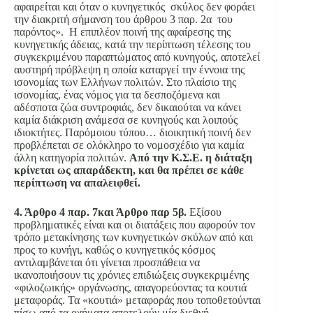
αφαιρείται και όταν ο κυνηγετικός σκύλος δεν φοράει
την διακριτή σήμανση του άρθρου 3 παρ. 2α του
παρόντος». Η επιπλέον ποινή της αφαίρεσης της
κυνηγετικής άδειας, κατά την περίπτωση τέλεσης του
συγκεκριμένου παραπτώματος από κυνηγούς, αποτελεί
αυστηρή πρόβλεψη η οποία καταργεί την έννοια της
ισονομίας των Ελλήνων πολιτών. Στο πλαίσιο της
ισονομίας, ένας νόμος για τα δεσποζόμενα και
αδέσποτα ζώα συντροφιάς, δεν δικαιούται να κάνει
καμία διάκριση ανάμεσα σε κυνηγούς και λοιπούς
ιδιοκτήτες. Παρόμοιου τύπου… διοικητική ποινή δεν
προβλέπεται σε ολόκληρο το νομοσχέδιο για καμία
άλλη κατηγορία πολιτών.
Από την Κ.Σ.Ε. η διάταξη
κρίνεται ως απαράδεκτη, και θα πρέπει σε κάθε
περίπτωση να απαλειφθεί.
4. Άρθρο 4 παρ. 7και Άρθρο παρ 5β.
Εξίσου
προβληματικές είναι και οι διατάξεις που αφορούν τον
τρόπο μετακίνησης των κυνηγετικών σκύλων από και
προς το κυνήγι, καθώς o κυνηγετικός κόσμος
αντιλαμβάνεται ότι γίνεται προσπάθεια να
ικανοποιήσουν τις χρόνιες επιδιώξεις συγκεκριμένης
«φιλοζωικής» οργάνωσης, απαγορεύοντας τα κουτιά
μεταφοράς. Τα «κουτιά» μεταφοράς που τοποθετούνται
πίσω από τα οχήματα αποτελούν μία διεθνή