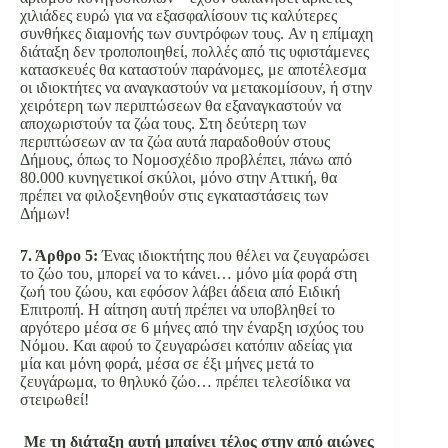
χιλιάδες ευρώ για να εξασφαλίσουν τις καλύτερες
συνθήκες διαμονής των συντρόφων τους. Αν η επίμαχη
διάταξη δεν τροποποιηθεί, πολλές από τις υφιστάμενες
κατασκευές θα καταστούν παράνομες, με αποτέλεσμα
οι ιδιοκτήτες να αναγκαστούν να μετακομίσουν, ή στην
χειρότερη των περιπτώσεων θα εξαναγκαστούν να
αποχωριστούν τα ζώα τους. Στη δεύτερη των
περιπτώσεων αν τα ζώα αυτά παραδοθούν στους
Δήμους, όπως το Νομοσχέδιο προβλέπει, πάνω από
80.000 κυνηγετικοί σκύλοι, μόνο στην Αττική, θα
πρέπει να φιλοξενηθούν στις εγκαταστάσεις των
Δήμων!
7. Άρθρο 5:
Ένας ιδιοκτήτης που θέλει να ζευγαρώσει
το ζώο του, μπορεί να το κάνει… μόνο μία φορά στη
ζωή του ζώου, και εφόσον λάβει άδεια από Ειδική
Επιτροπή. Η αίτηση αυτή πρέπει να υποβληθεί το
αργότερο μέσα σε 6 μήνες από την έναρξη ισχύος του
Νόμου. Και αφού το ζευγαρώσει κατόπιν αδείας για
μία και μόνη φορά, μέσα σε έξι μήνες μετά το
ζευγάρωμα, το θηλυκό ζώο… πρέπει τελεσίδικα να
στειρωθεί!
Με τη διάταξη αυτή μπαίνει τέλος στην από αιώνες