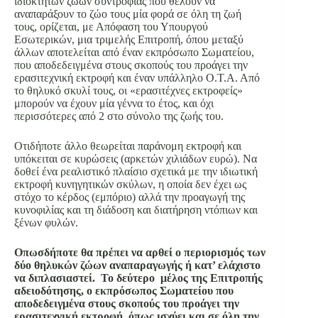
ιδιοκτητών ζώων συντροφιάς που θέλουν να
αναπαράξουν το ζώο τους μία φορά σε όλη τη ζωή
τους, ορίζεται, με Απόφαση του Υπουργού
Εσωτερικών, μια τριμελής Επιτροπή, όπου μεταξύ
άλλων αποτελείται από έναν εκπρόσωπο Σωματείου,
που αποδεδειγμένα στους σκοπούς του προάγει την
ερασιτεχνική εκτροφή και έναν υπάλληλο Ο.Τ.Α. Από
το θηλυκό σκυλί τους, οι «ερασιτέχνες εκτροφείς»
μπορούν να έχουν μία γέννα το έτος, και όχι
περισσότερες από 2 στο σύνολο της ζωής του.
Οτιδήποτε άλλο θεωρείται παράνομη εκτροφή και
υπόκειται σε κυρώσεις (αρκετών χιλιάδων ευρώ). Να
δοθεί ένα ρεαλιστικό πλαίσιο σχετικά με την ιδιωτική
εκτροφή κυνηγητικών σκύλων, η οποία δεν έχει ως
στόχο το κέρδος (εμπόριο) αλλά την προαγωγή της
κυνοφιλίας και τη διάδοση και διατήρηση ντόπιων και
ξένων φυλών.
Οπωσδήποτε θα πρέπει να αρθεί ο περιορισμός των
δύο θηλυκών ζώων αναπαραγωγής ή κατ’ ελάχιστο
να διπλασιαστεί. Το δεύτερο μέλος της Επιτροπής
αδειοδότησης, ο εκπρόσωπος Σωματείου που
αποδεδειγμένα στους σκοπούς του προάγει την
ερασιτεχνική εκτροφή, όπως ισχύει και σε όλη την