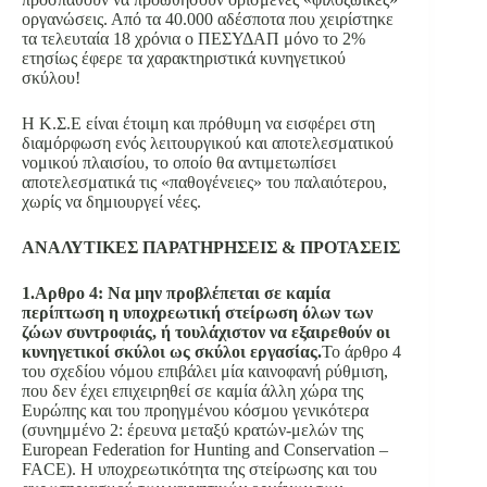
οργανώσεις. Από τα 40.000 αδέσποτα που χειρίστηκε
τα τελευταία 18 χρόνια ο ΠΕΣΥΔΑΠ μόνο το 2%
ετησίως έφερε τα χαρακτηριστικά κυνηγετικού
σκύλου!
Η Κ.Σ.Ε είναι έτοιμη και πρόθυμη να εισφέρει στη
διαμόρφωση ενός λειτουργικού και αποτελεσματικού
νομικού πλαισίου, το οποίο θα αντιμετωπίσει
αποτελεσματικά τις «παθογένειες» του παλαιότερου,
χωρίς να δημιουργεί νέες.
ΑΝΑΛΥΤΙΚΕΣ ΠΑΡΑΤΗΡΗΣΕΙΣ & ΠΡΟΤΑΣΕΙΣ
1.Αρθρο 4: Να μην προβλέπεται σε καμία
περίπτωση η υποχρεωτική στείρωση όλων των
ζώων συντροφιάς, ή τουλάχιστον να εξαιρεθούν οι
κυνηγετικοί σκύλοι ως σκύλοι εργασίας.
Το άρθρο 4
του σχεδίου νόμου επιβάλει μία καινοφανή ρύθμιση,
που δεν έχει επιχειρηθεί σε καμία άλλη χώρα της
Ευρώπης και του προηγμένου κόσμου γενικότερα
(συνημμένο 2: έρευνα μεταξύ κρατών-μελών της
European Federation for Hunting and Conservation –
FACE). Η υποχρεωτικότητα της στείρωσης και του