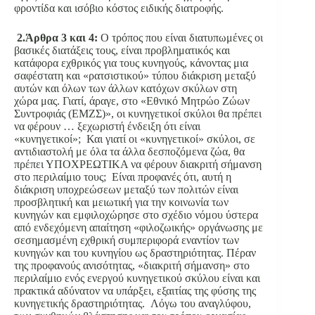
φροντίδα και ισόβιο κόστος ειδικής διατροφής.
2.Άρθρα 3 και 4:
Ο τρόπος που είναι διατυπωμένες οι
βασικές διατάξεις τους, είναι προβληματικός και
κατάφορα εχθρικός για τους κυνηγούς, κάνοντας μια
σαφέστατη και «ρατσιστικού» τύπου διάκριση μεταξύ
αυτών και όλων των άλλων κατόχων σκύλων στη
χώρα μας. Γιατί, άραγε, στο «Εθνικό Μητρώο Ζώων
Συντροφιάς (ΕΜΖΣ)», οι κυνηγετικοί σκύλοι θα πρέπει
να φέρουν … ξεχωριστή ένδειξη ότι είναι
«κυνηγετικοί»; Και γιατί οι «κυνηγετικοί» σκύλοι, σε
αντιδιαστολή με όλα τα άλλα δεσποζόμενα ζώα, θα
πρέπει ΥΠΟΧΡΕΩΤΙΚΑ να φέρουν διακριτή σήμανση
στο περιλαίμιο τους; Είναι προφανές ότι, αυτή η
διάκριση υποχρεώσεων μεταξύ των πολιτών είναι
προσβλητική και μειωτική για την κοινωνία των
κυνηγών και εμφιλοχώρησε στο σχέδιο νόμου ύστερα
από ενδεχόμενη απαίτηση «φιλοζωικής» οργάνωσης με
σεσημασμένη εχθρική συμπεριφορά εναντίον των
κυνηγών και του κυνηγίου ως δραστηριότητας. Πέραν
της προφανούς ανισότητας, «διακριτή σήμανση» στο
περιλαίμιο ενός ενεργού κυνηγετικού σκύλου είναι και
πρακτικά αδύνατον να υπάρξει, εξαιτίας της φύσης της
κυνηγετικής δραστηριότητας. Λόγω του αναγλύφου,