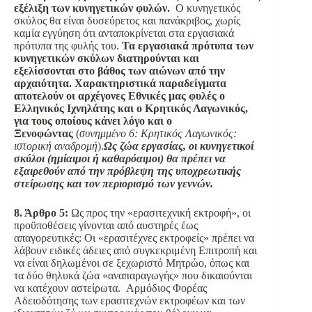
εξέλιξη των κυνηγετικών φυλών.
Ο κυνηγετικός
σκύλος θα είναι δυσεύρετος και πανάκριβος, χωρίς
καμία εγγύηση ότι ανταποκρίνεται στα εργασιακά
πρότυπα της φυλής του.
Τα εργασιακά πρότυπα των
κυνηγετικών σκύλων διατηρούνται και
εξελίσσονται στο βάθος των αιώνων από την
αρχαιότητα. Χαρακτηριστικά παραδείγματα
αποτελούν οι αρχέγονες Εθνικές μας φυλές ο
Ελληνικός Ιχνηλάτης και ο Κρητικός Λαγωνικός,
για τους οποίους κάνει λόγο και ο
Ξενοφώντας
(
συνημμένο 6: Κρητικός Λαγωνικός:
ιστορική αναδρομή
).
Ως ζώα εργασίας, οι κυνηγετικοί
σκύλοι (ημίαιμοι ή καθαρόαιμοι) θα πρέπει να
εξαιρεθούν από την πρόβλεψη της υποχρεωτικής
στείρωσης και τον περιορισμό των γεννών.
8. Άρθρο 5:
Ως προς την «ερασιτεχνική εκτροφή», οι
προϋποθέσεις γίνονται από αυστηρές έως
απαγορευτικές: Οι «ερασιτέχνες εκτροφείς» πρέπει να
λάβουν ειδικές άδειες από συγκεκριμένη Επιτροπή και
να είναι δηλωμένοι σε ξεχωριστό Μητρώο, όπως και
τα δύο θηλυκά ζώα «αναπαραγωγής» που δικαιούνται
να κατέχουν αστείρωτα. Αρμόδιος Φορέας
Αδειοδότησης των ερασιτεχνών εκτροφέων και των