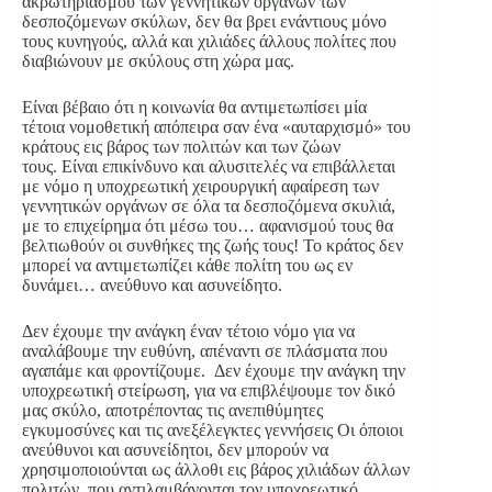
ακρωτηριασμού των γεννητικών οργάνων των
δεσποζόμενων σκύλων, δεν θα βρει ενάντιους μόνο
τους κυνηγούς, αλλά και χιλιάδες άλλους πολίτες που
διαβιώνουν με σκύλους στη χώρα μας.
Είναι βέβαιο ότι η κοινωνία θα αντιμετωπίσει μία
τέτοια νομοθετική απόπειρα σαν ένα «αυταρχισμό» του
κράτους εις βάρος των πολιτών και των ζώων
τους. Είναι επικίνδυνο και αλυσιτελές να επιβάλλεται
με νόμο η υποχρεωτική χειρουργική αφαίρεση των
γεννητικών οργάνων σε όλα τα δεσποζόμενα σκυλιά,
με το επιχείρημα ότι μέσω του… αφανισμού τους θα
βελτιωθούν οι συνθήκες της ζωής τους! Το κράτος δεν
μπορεί να αντιμετωπίζει κάθε πολίτη του ως εν
δυνάμει… ανεύθυνο και ασυνείδητο.
Δεν έχουμε την ανάγκη έναν τέτοιο νόμο για να
αναλάβουμε την ευθύνη, απέναντι σε πλάσματα που
αγαπάμε και φροντίζουμε. Δεν έχουμε την ανάγκη την
υποχρεωτική στείρωση, για να επιβλέψουμε τον δικό
μας σκύλο, αποτρέποντας τις ανεπιθύμητες
εγκυμοσύνες και τις ανεξέλεγκτες γεννήσεις Οι όποιοι
ανεύθυνοι και ασυνείδητοι, δεν μπορούν να
χρησιμοποιούνται ως άλλοθι εις βάρος χιλιάδων άλλων
πολιτών, που αντιλαμβάνονται τον υποχρεωτικό