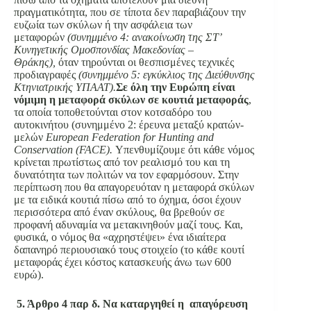
πραγματικότητα, που σε τίποτα δεν παραβιάζουν την
ευζωία των σκύλων ή την ασφάλεια των
μεταφορών
(συνημμένο 4: ανακοίνωση της ΣΤ’
Κυνηγετικής Ομοσπονδίας Μακεδονίας –
Θράκης),
όταν τηρούνται οι θεσπισμένες τεχνικές
προδιαγραφές
(συνημμένο 5: εγκύκλιος της Διεύθυνσης
Κτηνιατρικής ΥΠΑΑΤ).
Σε όλη την Ευρώπη είναι
νόμιμη η μεταφορά σκύλων σε κουτιά μεταφοράς
,
τα οποία τοποθετούνται στον κοτσαδόρο του
αυτοκινήτου (συνημμένο 2: έρευνα μεταξύ κρατών-
μελών
European Federation for Hunting and
Conservation (FACE).
Υπενθυμίζουμε ότι κάθε νόμος
κρίνεται πρωτίστως από τον ρεαλισμό του και τη
δυνατότητα των πολιτών να τον εφαρμόσουν. Στην
περίπτωση που θα απαγορευόταν η μεταφορά σκύλων
με τα ειδικά κουτιά πίσω από το όχημα, όσοι έχουν
περισσότερα από έναν σκύλους, θα βρεθούν σε
προφανή αδυναμία να μετακινηθούν μαζί τους. Και,
φυσικά, ο νόμος θα «αχρηστέψει» ένα ιδιαίτερα
δαπανηρό περιουσιακό τους στοιχείο (το κάθε κουτί
μεταφοράς έχει κόστος κατασκευής άνω των 600
ευρώ).
5. Άρθρο 4 παρ δ. Να καταργηθεί η απαγόρευση