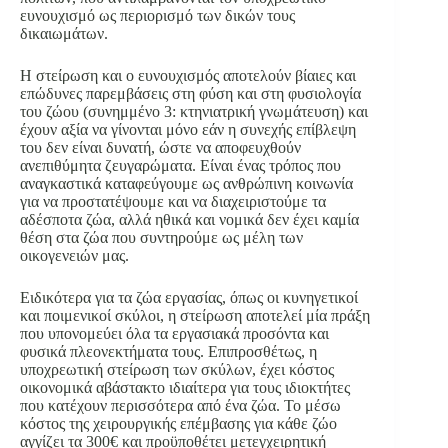
ευνουχισμό ως περιορισμό των δικών τους
δικαιωμάτων.
Η στείρωση και ο ευνουχισμός αποτελούν βίαιες και
επώδυνες παρεμβάσεις στη φύση και στη φυσιολογία
του ζώου (συνημμένο 3: κτηνιατρική γνωμάτευση) και
έχουν αξία να γίνονται μόνο εάν η συνεχής επίβλεψη
του δεν είναι δυνατή, ώστε να αποφευχθούν
ανεπιθύμητα ζευγαρώματα. Είναι ένας τρόπος που
αναγκαστικά καταφεύγουμε ως ανθρώπινη κοινωνία
για να προστατέψουμε και να διαχειριστούμε τα
αδέσποτα ζώα, αλλά ηθικά και νομικά δεν έχει καμία
θέση στα ζώα που συντηρούμε ως μέλη των
οικογενειών μας.
Ειδικότερα για τα ζώα εργασίας, όπως οι κυνηγετικοί
και ποιμενικοί σκύλοι, η στείρωση αποτελεί μία πράξη
που υπονομεύει όλα τα εργασιακά προσόντα και
φυσικά πλεονεκτήματα τους. Επιπροσθέτως, η
υποχρεωτική στείρωση των σκύλων, έχει κόστος
οικονομικά αβάστακτο ιδιαίτερα για τους ιδιοκτήτες
που κατέχουν περισσότερα από ένα ζώα. Το μέσω
κόστος της χειρουργικής επέμβασης για κάθε ζώο
αγγίζει τα 300€ και προϋποθέτει μετεγχειρητική