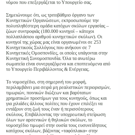
νόμου που επεξεργάζεται το Υπουργείο σας.
Σημειώνουμε ότι, ως τριτοβάθμιο όργανο των
Κυνηγετικών Οργανώσεων, εκπροσωπούμε την
πολυπληθέστερη ομάδα κατόχων σκύλων εργασίας –
ζώων συντροφιάς (180.000 κυνηγοί – κάτοχοι
πολλαπλάσιου αριθμού κυνηγετικών σκύλων). Οι
κυνηγοί της χώρας μας είναι οργανωμένοι σε 253
Κυνηγετικούς Συλλόγους που ανήκουν σε 7
Κυνηγετικές Ομοσπονδίες, οι οποίες υπάγονται στην
Κυνηγετική Συνομοσπονδία. Όλα τα ανωτέρω
σωματεία είναι συνεργαζόμενα και εποπτευόμενα από
το Υπουργείο Περιβάλλοντος & Ενέργειας.
Το νομοσχέδιο, στη σημερινή του μορφή,
περιλαμβάνει μια σειρά μη ρεαλιστικών περιορισμών,
τιμωριών, ποινικών διώξεων και βαρύτατων
χρηματικών προστίμων για τους κυνηγούς, όπως και
για χιλιάδες άλλους πολίτες που έχουν επιλέξει να
εντάξουν στη ζωή τους έναν ή περισσότερους
σκύλους. Επιβάλλοντας την υποχρεωτική στείρωση
όλων των αρσενικών ή θηλυκών σκύλων, το
νομοσχέδιο τιμωρεί στην ουσία τους ευσυνείδητους
κατόχους σκύλων, βάζοντας «ταφόπλακα» στην