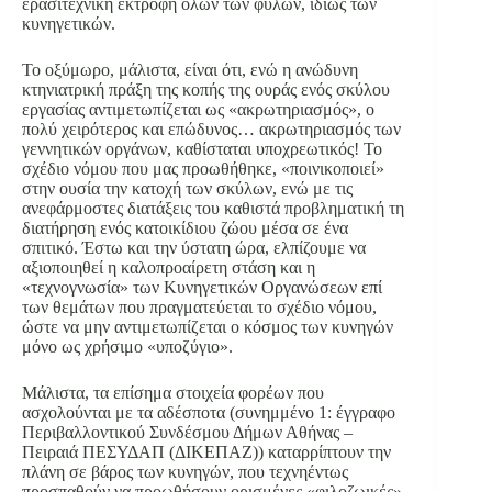
ερασιτεχνική εκτροφή όλων των φυλών, ιδίως των
κυνηγετικών.
Το οξύμωρο, μάλιστα, είναι ότι, ενώ η ανώδυνη
κτηνιατρική πράξη της κοπής της ουράς ενός σκύλου
εργασίας αντιμετωπίζεται ως «ακρωτηριασμός», ο
πολύ χειρότερος και επώδυνος… ακρωτηριασμός των
γεννητικών οργάνων, καθίσταται υποχρεωτικός! Το
σχέδιο νόμου που μας προωθήθηκε, «ποινικοποιεί»
στην ουσία την κατοχή των σκύλων, ενώ με τις
ανεφάρμοστες διατάξεις του καθιστά προβληματική τη
διατήρηση ενός κατοικίδιου ζώου μέσα σε ένα
σπιτικό. Έστω και την ύστατη ώρα, ελπίζουμε να
αξιοποιηθεί η καλοπροαίρετη στάση και η
«τεχνογνωσία» των Κυνηγετικών Οργανώσεων επί
των θεμάτων που πραγματεύεται το σχέδιο νόμου,
ώστε να μην αντιμετωπίζεται ο κόσμος των κυνηγών
μόνο ως χρήσιμο «υποζύγιο».
Μάλιστα, τα επίσημα στοιχεία φορέων που
ασχολούνται με τα αδέσποτα (συνημμένο 1: έγγραφο
Περιβαλλοντικού Συνδέσμου Δήμων Αθήνας –
Πειραιά ΠΕΣΥΔΑΠ (ΔΙΚΕΠΑΖ)) καταρρίπτουν την
πλάνη σε βάρος των κυνηγών, που τεχνηέντως
προσπαθούν να προωθήσουν ορισμένες «φιλοζωικές»