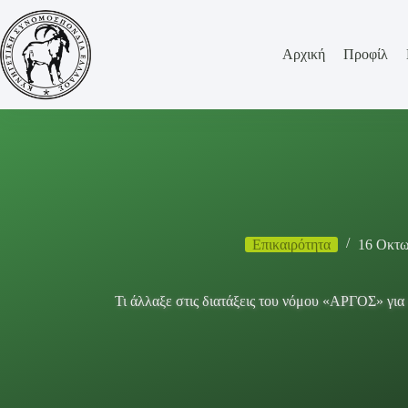
Μετάβαση
στο
περιεχόμενο
Αρχική
Προφίλ
Επικαιρότητα
16 Οκτω
Τι άλλαξε στις διατάξεις του νόμου «ΑΡΓΟΣ» για