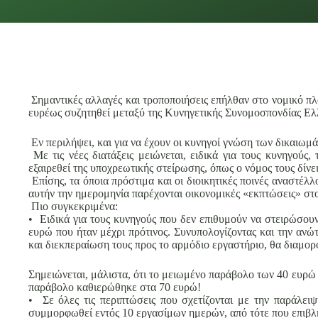
Σημαντικές αλλαγές και τροποποιήσεις επήλθαν στο νομικό πλαί
ευρέως συζητηθεί μεταξύ της Κυνηγετικής Συνομοσπονδίας Ε
Εν περιλήψει, και για να έχουν οι κυνηγοί γνώση των δικαιωμά
Με τις νέες διατάξεις μειώνεται, ειδικά για τους κυνηγο
εξαιρεθεί της υποχρεωτικής στείρωσης, όπως ο νόμος τους δίνε
Επίσης, τα όποια πρόστιμα και οι διοικητικές ποινές αναστέλ
αυτήν την ημερομηνία παρέχονται οικονομικές «εκπτώσεις» σ
Πιο συγκεκριμένα:
• Ειδικά για τους κυνηγούς που δεν επιθυμούν να στειρώσου
ευρώ που ήταν μέχρι πρότινος. Συνυπολογίζοντας και την ανώτ
και διεκπεραίωση τους προς το αρμόδιο εργαστήριο, θα διαμο
Σημειώνεται, μάλιστα, ότι το μειωμένο παράβολο των 40 ευρώ
παράβολο καθιερώθηκε στα 70 ευρώ!
• Σε όλες τις περιπτώσεις που σχετίζονται με την παράλε
συμμορφωθεί εντός 10 εργασίμων ημερών, από τότε που επιβλ