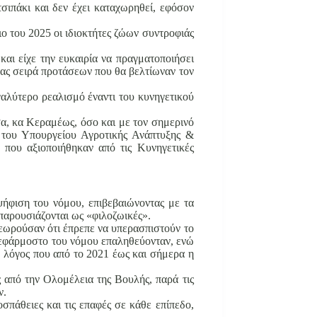
σιπάκι και δεν έχει καταχωρηθεί, εφόσον
ιο του 2025 οι ιδιοκτήτες ζώων συντροφιάς
αι είχε την ευκαιρία να πραγματοποιήσει
ας σειρά προτάσεων που θα βελτίωναν τον
γαλύτερο ρεαλισμό έναντι του κυνηγετικού
σα, κα Κεραμέως, όσο και με τον σημερινό
α του Υπουργείου Αγροτικής Ανάπτυξης &
που αξιοποιήθηκαν από τις Κυνηγετικές
ήφιση του νόμου, επιβεβαιώνοντας με τα
οπαρουσιάζονται ως «φιλοζωικές».
θεωρούσαν ότι έπρεπε να υπερασπιστούν το
ανεφάρμοστο του νόμου επαληθεύονταν, ενώ
 ο λόγος που από το 2021 έως και σήμερα η
 από την Ολομέλεια της Βουλής, παρά τις
ν.
σπάθειες και τις επαφές σε κάθε επίπεδο,