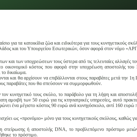
σιο για τα κατοικίδια ζώα και ειδικότερα για τους κυνηγετικούς σκύ
λλάδος και του Υπουργείου Εσωτερικών, όσον αφορά στον νόμο «ΑΡ
των και των υποχρεώσεων τους ύστερα από τις τελευταίες αλλαγές του
ύς, το οικονομικό κόστος που αφορά στην υποχρέωση αποστολής το
ι το δικαίωμα.
λονται και θα αρχίσουν να επιβάλλονται στους παραβάτες μετά την 1η
τους παραβάτες που θα σπεύσουν να συμμορφωθούν.
ν τον κυνηγετικό τους σκύλο, το παράβολο για τη λήψη και αποστο
ατη αμοιβή των 50 ευρώ για τις κτηνιατρικές υπηρεσίες, αυτό πρακτι
ρφώνει ένα μέγιστο κόστος 90 ευρώ ανά κυνηγόσκυλο, αντί 160 ευρώ
 ισχύει ως «προνόμιο» μόνο για τους κυνηγετικούς σκύλους, καθώς γ
ιψη στείρωσης ή αποστολής DNA, το προβλεπόμενο πρόστιμο μειώ
ήθηκε το πρόστιμο.