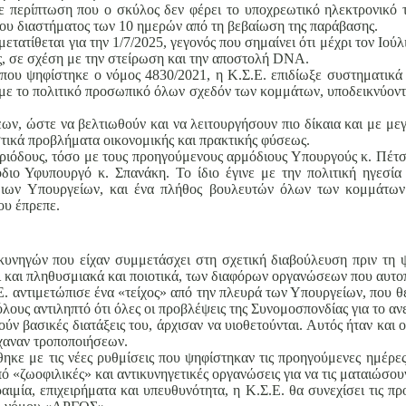
ε περίπτωση που ο σκύλος δεν φέρει το υποχρεωτικό ηλεκτρονικό τ
διου διαστήματος των 10 ημερών από τη βεβαίωση της παράβασης.
τατίθεται για την 1/7/2025, γεγονός που σημαίνει ότι μέχρι τον Ιούλ
ές, σε σχέση με την στείρωση και την αποστολή DNA.
που ψηφίστηκε ο νόμος 4830/2021, η Κ.Σ.Ε. επιδίωξε συστηματικά κ
 με το πολιτικό προσωπικό όλων σχεδόν των κομμάτων, υποδεικνύοντ
εων, ώστε να βελτιωθούν και να λειτουργήσουν πιο δίκαια και με με
ικά προβλήματα οικονομικής και πρακτικής φύσεως.
 περιόδους, τόσο με τους προηγούμενους αρμόδιους Υπουργούς κ. Πέτ
διο Υφυπουργό κ. Σπανάκη. Το ίδιο έγινε με την πολιτική ηγεσί
διων Υπουργείων, και ένα πλήθος βουλευτών όλων των κομμάτων 
ου έπρεπε.
υνηγών που είχαν συμμετάσχει στη σχετική διαβούλευση πριν τη ψ
ροι και πληθυσμιακά και ποιοτικά, των διαφόρων οργανώσεων που αυτ
.Ε. αντιμετώπισε ένα «τείχος» από την πλευρά των Υπουργείων, που 
όλους αντιληπτό ότι όλες οι προβλέψεις της Συνομοσπονδίας για το 
ούν βασικές διατάξεις του, άρχισαν να υιοθετούνται. Αυτός ήταν και
χαναν τροποποιήσεων.
ηκε με τις νέες ρυθμίσεις που ψηφίστηκαν τις προηγούμενες ημέρες
πό «ζωοφιλικές» και αντικυνηγετικές οργανώσεις για να τις ματαιώσου
μία, επιχειρήματα και υπευθυνότητα, η Κ.Σ.Ε. θα συνεχίσει τις προ