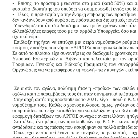
• Επίσης, το πρόστιμο μειώνεται στο μισό (κατά 50%) και σ
φυσικά ο ιδιοκτήτης του σπεύσει να συμμορφωθεί εντός του ί
• Τέλος, η προθεσμία για την έναρξη επιβολής των προστίμων με
δεν κινδυνεύουν από κυρώσεις, πρόστιμα και διοικητικές ποιν
Υπενθυμίζεται ότι στο διάστημα των τριών χρόνων από τότε 
αλλεπάλληλες επαφές τόσο με τα αρμόδια Υπουργεία, όσο και
σχετικό νόμο.
Επιδίωξη της ήταν να επιτύχει μια σειρά νομοθετικών ρυθμίσ
κόσμου, διατάξεις του νόμου «ΑΡΓΟΣ» που προκαλούσαν πιεστ
Σε αυτό το πλαίσιο είχε συναντήσεις σε διαδοχικές χρονικές
Υπουργό Εσωτερικών κ. Λιβάνιο και τελευταία με τον αρμό
Τροφίμων, Γενικούς και Ειδικούς Γραμματείς των συναρμό
Οργανώσεις για να μεταφέρουν τη «φωνή» των κυνηγών εκεί π
Σε αυτόν τον αγώνα, πολύτιμη ήταν η «προίκα» των απλών κ
σχόλια και τις παρεμβάσεις τους ότι ήταν συντριπτικά υπέρτε
Στην αρχή αυτής της προσπάθειας το 2021, λίγο – πολύ η Κ.Σ
νομοθέτημα τους. Καθώς ο χρόνος κυλούσε, όμως, γινόταν σε 
οι προτάσεις που είχε καταθέσει για να αλλάξουν ή να βελτιωθ
εφαρμογή διατάξεων του ΑΡΓΟΣ συνεχώς αναστελλόταν ή τύγ
Στο τέλος, ένα μέρος των προσπαθειών της Κ.Σ.Ε. ικανοποιήθ
αντιδράσεις και τις πιέσεις που ασκήθηκαν σε πολλά επίπεδα α
Όπως έχει δεσμευτεί έναντι των κυνηγών, με ρεαλισμό, ψυχραι