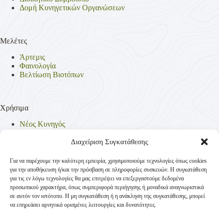
Δομή Κυνηγετικών Οργανώσεων
Μελέτες
Άρτεμις
Φαινολογία
Βελτίωση Βιοτόπων
Χρήσιμα
Νέος Κυνηγός
Θηρεύσιμα Είδη
Θηροφυλακή
Διαχείριση Συγκατάθεσης
Έντυπα
Νομοθεσία
Για να παρέχουμε την καλύτερη εμπειρία, χρησιμοποιούμε τεχνολογίες όπως cookies
Πολιτική Απορρήτου
για την αποθήκευση ή/και την πρόσβαση σε πληροφορίες συσκευών. Η συγκατάθεση
Πολιτική Cookies (ΕΕ)
για τις εν λόγω τεχνολογίες θα μας επιτρέψει να επεξεργαστούμε δεδομένα
προσωπικού χαρακτήρα, όπως συμπεριφορά περιήγησης ή μοναδικά αναγνωριστικά
σε αυτόν τον ιστότοπο. Η μη συγκατάθεση ή η ανάκληση της συγκατάθεσης, μπορεί
να επηρεάσει αρνητικά ορισμένες λειτουργίες και δυνατότητες.
Επικοινωνία