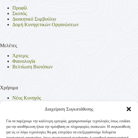
Προφίλ
Σκοπός
Διοικητικό Συμβούλιο
Δομή Κυνηγετικών Οργανώσεων
Μελέτες
Άρτεμις
Φαινολογία
Βελτίωση Βιοτόπων
Χρήσιμα
Νέος Κυνηγός
Θηρεύσιμα Είδη
Θηροφυλακή
Διαχείριση Συγκατάθεσης
Έντυπα
Νομοθεσία
Για να παρέχουμε την καλύτερη εμπειρία, χρησιμοποιούμε τεχνολογίες όπως cookies
Πολιτική Απορρήτου
για την αποθήκευση ή/και την πρόσβαση σε πληροφορίες συσκευών. Η συγκατάθεση
Πολιτική Cookies (ΕΕ)
για τις εν λόγω τεχνολογίες θα μας επιτρέψει να επεξεργαστούμε δεδομένα
προσωπικού χαρακτήρα, όπως συμπεριφορά περιήγησης ή μοναδικά αναγνωριστικά