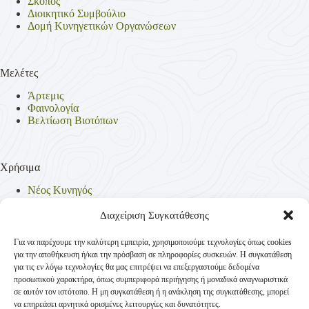
Σκοπός
Διοικητικό Συμβούλιο
Δομή Κυνηγετικών Οργανώσεων
Μελέτες
Άρτεμις
Φαινολογία
Βελτίωση Βιοτόπων
Χρήσιμα
Νέος Κυνηγός
Θηρεύσιμα Είδη
Θηροφυλακή
Διαχείριση Συγκατάθεσης
Έντυπα
Νομοθεσία
Για να παρέχουμε την καλύτερη εμπειρία, χρησιμοποιούμε τεχνολογίες όπως cookies
Πολιτική Απορρήτου
για την αποθήκευση ή/και την πρόσβαση σε πληροφορίες συσκευών. Η συγκατάθεση
Πολιτική Cookies (ΕΕ)
για τις εν λόγω τεχνολογίες θα μας επιτρέψει να επεξεργαστούμε δεδομένα
προσωπικού χαρακτήρα, όπως συμπεριφορά περιήγησης ή μοναδικά αναγνωριστικά
σε αυτόν τον ιστότοπο. Η μη συγκατάθεση ή η ανάκληση της συγκατάθεσης, μπορεί
να επηρεάσει αρνητικά ορισμένες λειτουργίες και δυνατότητες.