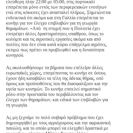
ελεύθερη πλην 22:00 με 05:00, στις πορτοκαλί
επιτρέπεται μόνο εντός των περιφερειακών ενοτήτων
ενώ στις κόκκινες έχει ανασταλεί πλήρως. Σημειώνεται
ενδεικτικά ότι ακόμα και στη Γαλλία επιτρέπεται το
κυνήγι για τον έλεγχο επιβλαβών για τη γεωργία
θηραμάτων. «Από τη στιγμή που η Πολιτεία έχει
επιτρέψει άλλες δραστηριότητες υπαίθρου, όπως το
κολύμπι και τις αγροτικές εργασίες ακόμα και από
πολίτες που δεν είναι κατά κύριο επάγγελμα αγρότες,
εκτιμώ πως πρέπει να προβλεφθεί και η δυνατότητα
κυνηγιού.
Ας ακολουθήσουμε τα βήματα που επέλεξαν άλλες
ευρωπαϊκές χώρες, επιτρέποντας το κυνήγι σε όσους
έχουν ήδη καταβάλει τα τέλη της άδειας θήρας, υπό
όρους και προϋποθέσεις που θα διασφαλίζουν και την
υγεία των κυνηγών. Το κυνήγι επιτελεί σημαντικό
ρόλο στην προστασία του περιβάλλοντος και τον
έλεγχο των θηραμάτων, και ειδικά των επιβλαβών για
τη γεωργία.
Ας μη ξεχνάμε το πολύ σοβαρό πρόβλημα που έχει
δημιουργηθεί με τους αγριόχοιρους και την αφρικανική
πανώλη, και το οποίο μπορεί να ελεγχθεί δραστικά με