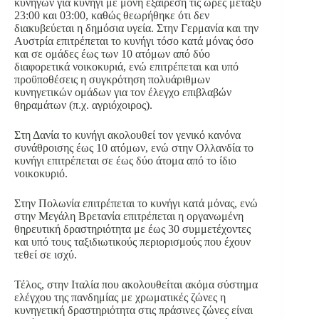
κυνηγών για κυνήγι με μόνη εξαίρεση τις ώρες μεταξύ
23:00 και 03:00, καθώς θεωρήθηκε ότι δεν
διακυβεύεται η δημόσια υγεία. Στην Γερμανία και την
Αυστρία επιτρέπεται το κυνήγι τόσο κατά μόνας όσο
και σε ομάδες έως των 10 ατόμων από δύο
διαφορετικά νοικοκυριά, ενώ επιτρέπεται και υπό
προϋποθέσεις η συγκρότηση πολυάριθμων
κυνηγετικών ομάδων για τον έλεγχο επιβλαβών
θηραμάτων (π.χ. αγριόχοιρος).
Στη Δανία το κυνήγι ακολουθεί τον γενικό κανόνα
συνάθροισης έως 10 ατόμων, ενώ στην Ολλανδία το
κυνήγι επιτρέπεται σε έως δύο άτομα από το ίδιο
νοικοκυριό.
Στην Πολωνία επιτρέπεται το κυνήγι κατά μόνας, ενώ
στην Μεγάλη Βρετανία επιτρέπεται η οργανωμένη
θηρευτική δραστηριότητα με έως 30 συμμετέχοντες
και υπό τους ταξιδιωτικούς περιορισμούς που έχουν
τεθεί σε ισχύ.
Τέλος, στην Ιταλία που ακολουθείται ακόμα σύστημα
ελέγχου της πανδημίας με χρωματικές ζώνες η
κυνηγετική δραστηριότητα στις πράσινες ζώνες είναι