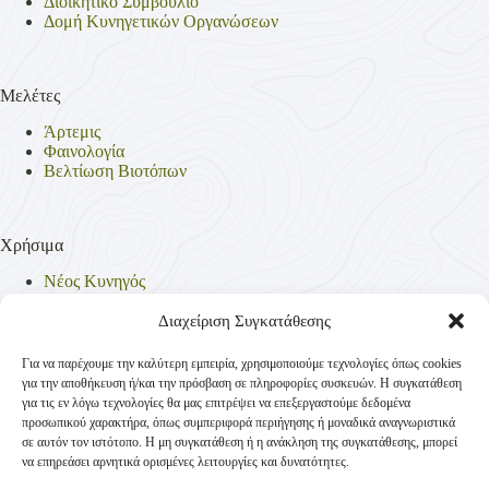
Διοικητικό Συμβούλιο
Δομή Κυνηγετικών Οργανώσεων
Μελέτες
Άρτεμις
Φαινολογία
Βελτίωση Βιοτόπων
Χρήσιμα
Νέος Κυνηγός
Θηρεύσιμα Είδη
Θηροφυλακή
Διαχείριση Συγκατάθεσης
Έντυπα
Νομοθεσία
Για να παρέχουμε την καλύτερη εμπειρία, χρησιμοποιούμε τεχνολογίες όπως cookies
Πολιτική Απορρήτου
για την αποθήκευση ή/και την πρόσβαση σε πληροφορίες συσκευών. Η συγκατάθεση
Πολιτική Cookies (ΕΕ)
για τις εν λόγω τεχνολογίες θα μας επιτρέψει να επεξεργαστούμε δεδομένα
προσωπικού χαρακτήρα, όπως συμπεριφορά περιήγησης ή μοναδικά αναγνωριστικά
σε αυτόν τον ιστότοπο. Η μη συγκατάθεση ή η ανάκληση της συγκατάθεσης, μπορεί
να επηρεάσει αρνητικά ορισμένες λειτουργίες και δυνατότητες.
Επικοινωνία