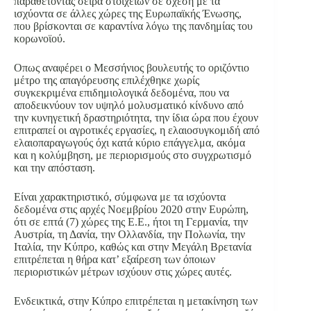
παραθέτοντας σειρά στοιχείων σε σχέση με τα
ισχύοντα σε άλλες χώρες της Ευρωπαϊκής Ένωσης,
που βρίσκονται σε καραντίνα λόγω της πανδημίας του
κορωνοϊού.
Oπως αναφέρει ο Μεσσήνιος βουλευτής το οριζόντιο
μέτρο της απαγόρευσης επιλέχθηκε χωρίς
συγκεκριμένα επιδημιολογικά δεδομένα, που να
αποδεικνύουν τον υψηλό μολυσματικό κίνδυνο από
την κυνηγετική δραστηριότητα, την ίδια ώρα που έχουν
επιτραπεί οι αγροτικές εργασίες, η ελαιοσυγκομιδή από
ελαιοπαραγωγούς όχι κατά κύριο επάγγελμα, ακόμα
και η κολύμβηση, με περιορισμούς στο συγχρωτισμό
και την απόσταση.
Είναι χαρακτηριστικό, σύμφωνα με τα ισχύοντα
δεδομένα στις αρχές Νοεμβρίου 2020 στην Ευρώπη,
ότι σε επτά (7) χώρες της Ε.Ε., ήτοι τη Γερμανία, την
Αυστρία, τη Δανία, την Ολλανδία, την Πολωνία, την
Ιταλία, την Κύπρο, καθώς και στην Μεγάλη Βρετανία
επιτρέπεται η θήρα κατ’ εξαίρεση των όποιων
περιοριστικών μέτρων ισχύουν στις χώρες αυτές.
Ενδεικτικά, στην Κύπρο επιτρέπεται η μετακίνηση των