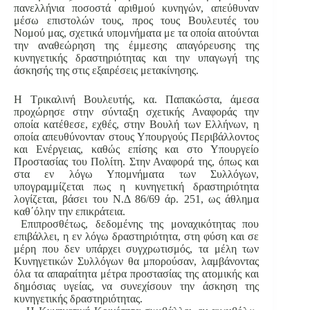
πανελλήνια ποσοστά αριθμού κυνηγών, απεύθυναν
μέσω επιστολών τους, προς τους Βουλευτές του
Νομού μας, σχετικά υπομνήματα με τα οποία αιτούνται
την αναθεώρηση της έμμεσης απαγόρευσης της
κυνηγετικής δραστηριότητας και την υπαγωγή της
άσκησής της στις εξαιρέσεις μετακίνησης.
Η Τρικαλινή Βουλευτής, κα. Παπακώστα, άμεσα
προχώρησε στην σύνταξη σχετικής Αναφοράς την
οποία κατέθεσε, εχθές, στην Βουλή των Ελλήνων, η
οποία απευθύνονταν στους Υπουργούς Περιβάλλοντος
και Ενέργειας, καθώς επίσης και στο Υπουργείο
Προστασίας του Πολίτη. Στην Αναφορά της, όπως και
στα εν λόγω Υπομνήματα των Συλλόγων,
υπογραμμίζεται πως η κυνηγετική δραστηριότητα
λογίζεται, βάσει του Ν.Δ 86/69 άρ. 251, ως άθλημα
καθ΄όλην την επικράτεια.
Επιπροσθέτως, δεδομένης της μοναχικότητας που
επιβάλλει, η εν λόγω δραστηριότητα, στη φύση και σε
μέρη που δεν υπάρχει συγχρωτισμός, τα μέλη των
Κυνηγετικών Συλλόγων θα μπορούσαν, λαμβάνοντας
όλα τα απαραίτητα μέτρα προστασίας της ατομικής και
δημόσιας υγείας, να συνεχίσουν την άσκηση της
κυνηγετικής δραστηριότητας.