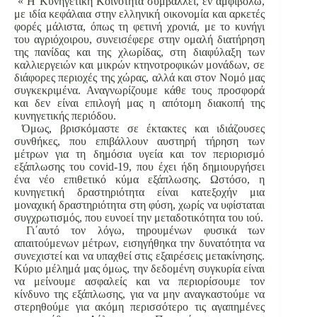
« Η Κυνηγετική Κοινότητα συμβάλλει, εν αμφιβόλω,
με ιδία κεφάλαια στην ελληνική οικονομία και αρκετές
φορές μάλιστα, όπως τη φετινή χρονιά, με το κυνήγι
του αγριόχοιρου, συνεισέφερε στην ομαλή διατήρηση
της πανίδας και της χλωρίδας, στη διαφύλαξη των
καλλιεργειών και μικρών κτηνοτροφικών μονάδων, σε
διάφορες περιοχές της χώρας, αλλά και στον Νομό μας
συγκεκριμένα. Αναγνωρίζουμε κάθε τους προσφορά
και δεν είναι επιλογή μας η απότομη διακοπή της
κυνηγετικής περιόδου.
Όμως, βρισκόμαστε σε έκτακτες και ιδιάζουσες
συνθήκες, που επιβάλλουν αυστηρή τήρηση των
μέτρων για τη δημόσια υγεία και τον περιορισμό
εξάπλωσης του covid-19, που έχει ήδη δημιουργήσει
ένα νέο επιθετικό κύμα εξάπλωσης. Ωστόσο, η
κυνηγετική δραστηριότητα είναι κατεξοχήν μια
μοναχική δραστηριότητα στη φύση, χωρίς να υφίσταται
συγχρωτισμός, που ευνοεί την μεταδοτικότητα του ιού.
Γι΄αυτό τον λόγω, τηρουμένων φυσικά των
απαιτούμενων μέτρων, εισηγήθηκα την δυνατότητα να
συνεχιστεί και να υπαχθεί στις εξαιρέσεις μετακίνησης.
Κύριο μέλημά μας όμως, την δεδομένη συγκυρία είναι
να μείνουμε ασφαλείς και να περιορίσουμε τον
κίνδυνο της εξάπλωσης, για να μην αναγκαστούμε να
στερηθούμε για ακόμη περισσότερο τις αγαπημένες