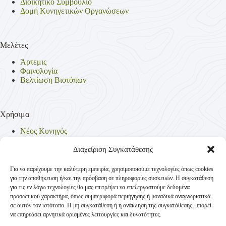
Διοικητικό Συμβούλιο
Δομή Κυνηγετικών Οργανώσεων
Μελέτες
Άρτεμις
Φαινολογία
Βελτίωση Βιοτόπων
Χρήσιμα
Νέος Κυνηγός
Θηρεύσιμα Είδη
Θηροφυλακή
Διαχείριση Συγκατάθεσης
Έντυπα
Νομοθεσία
Για να παρέχουμε την καλύτερη εμπειρία, χρησιμοποιούμε τεχνολογίες όπως cookies
Πολιτική Απορρήτου
για την αποθήκευση ή/και την πρόσβαση σε πληροφορίες συσκευών. Η συγκατάθεση
Πολιτική Cookies (ΕΕ)
για τις εν λόγω τεχνολογίες θα μας επιτρέψει να επεξεργαστούμε δεδομένα
προσωπικού χαρακτήρα, όπως συμπεριφορά περιήγησης ή μοναδικά αναγνωριστικά
σε αυτόν τον ιστότοπο. Η μη συγκατάθεση ή η ανάκληση της συγκατάθεσης, μπορεί
να επηρεάσει αρνητικά ορισμένες λειτουργίες και δυνατότητες.
Επικοινωνία