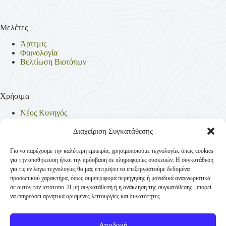
Μελέτες
Άρτεμις
Φαινολογία
Βελτίωση Βιοτόπων
Χρήσιμα
Νέος Κυνηγός
Θηρεύσιμα Είδη
Θηροφυλακή
Διαχείριση Συγκατάθεσης
Έντυπα
Νομοθεσία
Για να παρέχουμε την καλύτερη εμπειρία, χρησιμοποιούμε τεχνολογίες όπως cookies
Πολιτική Απορρήτου
για την αποθήκευση ή/και την πρόσβαση σε πληροφορίες συσκευών. Η συγκατάθεση
Πολιτική Cookies (ΕΕ)
για τις εν λόγω τεχνολογίες θα μας επιτρέψει να επεξεργαστούμε δεδομένα
προσωπικού χαρακτήρα, όπως συμπεριφορά περιήγησης ή μοναδικά αναγνωριστικά
σε αυτόν τον ιστότοπο. Η μη συγκατάθεση ή η ανάκληση της συγκατάθεσης, μπορεί
να επηρεάσει αρνητικά ορισμένες λειτουργίες και δυνατότητες.
Επικοινωνία
Κυνηγετική Συνομοσπονδία Ελλάδος
Αποδοχή