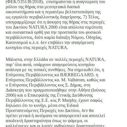
(ΦΕΚ/5351/Β/2018), επισημαίνεται η αναγνώριση του
ρόλου της θήρας στα μεσογειακά δασικά
οικοσυστήματα και η περαιτέρω βελτιστοποίηση της
ως εργαλείο περιβαλλοντικής διαχείρισης. 7) Τέλος,
υπογραμμίζουμε ότι η άσκηση της θήρας στις περιοχές
του Δικτύου NATURA 2000 είναι απόλυτα νομότυπη
και ουσιαστικά ορθή για την προστασία του φυσικού
περιβάλλοντος, διότι καμία διάταξη Νόμου, Οδηγίας,
Κανονισμού κ.λ.π. δεν επιβάλει την απαγόρευση
κυνηγίου στις περιοχές NATURA.
Μάλιστα, στην Ελλάδα σε πολλές περιοχές NATURA,
παρ’ όλα αυτά, υπάρχουν απαγορεύσεις κυνηγίου
ανάλογα με τις τοπικές συνθήκες. Να σημειωθεί ότι, η
Επίτροπος Περιβάλλοντος κα BJERREGAARD, η
Επίτροπος Περιβάλλοντος κα. M. Vallstrom, καθώς και
ο Επίτροπος Περιβάλλοντος κος Σ. Δήμας, στη
Διάσκεψη που πραγματοποιήθηκε στην Αθήνα (Ιούνιος
2006) και ο Επικεφαλής της Γενικής Διεύθυνσης
Περιβάλλοντος της Ε.Ε. κος P. Murphy, έχουν σαφώς
δηλώσει ότι το κυνήγι, μέσα στις Ειδικά
Προστατευόμενες Περιοχές του Δικτύου, δεν θα
πρέπει γενικά ή αυτόματα να απαγορευτεί και αποτελεί
αποδεκτή δραστηριότητα όπως το ψάρεμα, οι
καλλιέργειες και οι λοιπές ανθρώπινες δραστηριότητες.