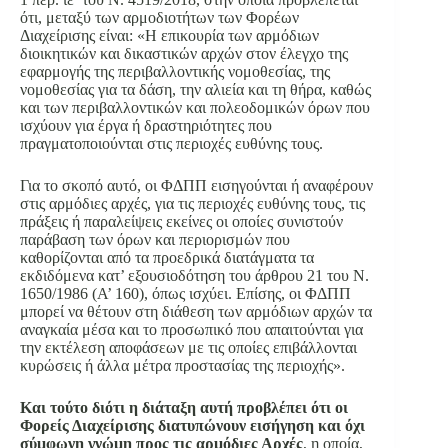
ότι, μεταξύ των αρμοδιοτήτων των Φορέων
Διαχείρισης είναι: «Η επικουρία των αρμόδιων
διοικητικών και δικαστικών αρχών στον έλεγχο της
εφαρμογής της περιβαλλοντικής νομοθεσίας, της
νομοθεσίας για τα δάση, την αλιεία και τη θήρα, καθώς
και των περιβαλλοντικών και πολεοδομικών όρων που
ισχύουν για έργα ή δραστηριότητες που
πραγματοποιούνται στις περιοχές ευθύνης τους.
Για το σκοπό αυτό, οι ΦΔΠΠ εισηγούνται ή αναφέρουν
στις αρμόδιες αρχές, για τις περιοχές ευθύνης τους, τις
πράξεις ή παραλείψεις εκείνες οι οποίες συνιστούν
παράβαση των όρων και περιορισμών που
καθορίζονται από τα προεδρικά διατάγματα τα
εκδιδόμενα κατ’ εξουσιοδότηση του άρθρου 21 του Ν.
1650/1986 (Α’ 160), όπως ισχύει. Επίσης, οι ΦΔΠΠ
μπορεί να θέτουν στη διάθεση των αρμόδιων αρχών τα
αναγκαία μέσα και το προσωπικό που απαιτούνται για
την εκτέλεση αποφάσεων με τις οποίες επιβάλλονται
κυρώσεις ή άλλα μέτρα προστασίας της περιοχής».
Και τούτο διότι η διάταξη αυτή προβλέπει ότι οι
Φορείς Διαχείρισης διατυπώνουν εισήγηση και όχι
σύμφωνη γνώμη προς τις αρμόδιες Αρχές
, η οποία,