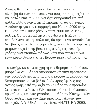
Αυτή η θεώρηση ισχύει ισότιμα και για την
πλειοψηφία των οικοτόπων για τους οποίους ισχύει το
καθεστώς Natura 2000 και έχει εκφρασθεί και από
πολλά άλλα όργανα της Επιτροπής, όπως ο Γενικός
Διευθυντής για την εφαρμογή του Natura 2000 στην
Ε.Ε. κος Jim Currie (έκδ. Natura 2000 Φεβρ.1998,
σελ.2). Οι προτεραιότητες που θέτει η Ε.Ε. στην
περιβαλλοντική της πολιτική, θα πρέπει να τονισθεί ότι
δεν βασίζονται σε απαγορεύσεις, αλλά στην εφαρμογή
μέτρων διαχείρισης βάσει της αρχής της συνετής
χρήσης των φυσικών πόρων, κάτι που αποτελεί και
έναν κύριο στόχο της περιβαλλοντικής πολιτικής της.
Το κυνήγι, ως συνετή χρήση του θηραματικού πόρου,
μπορεί να συμβάλλει αποφασιστικά στην προστασία
των οικοσυστημάτων, τα οποία κάλλιστα μπορούν να
διατηρηθούν και να βελτιωθούν προς όφελος της
άγριας ζωής, υπό την αξία που η θήρα τους προσδίδει.
Σε αυτό το πνεύμα, η Ε.Ε. χρηματοδοτεί Πρόγραμμα
προώθησης και συνεργασίας μεταξύ των Κυνηγετικών
Οργανώσεων και των Διαχειριστικών Αρχών των
περιοχών NATURA με τον τίτλο: «NATURA 2000.