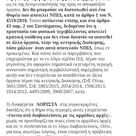
ως εκ της δεσμευτικότητάς της προς το αποφασίζον
όργανο,
δεν θα μπορούσε να διατυπωθεί από ένα
Φορέα που αποτελεί ΝΠΙΔ, κατά το άρθρο 1 του Ν.
4519/2018.
Τούτο
αντίκειται επίσης και στο άρθρο
43 παρ. 2 του Συντάγματος, δεδομένου ότι η
προστασία του φυσικού περιβάλλοντος αποτελεί
κρατική υπόθεση και δεν είναι δυνατόν να ανατεθεί
σε άλλα όργανα, πλην της κεντρικής Διοίκησης,
πόσο μάλλον όταν αυτά αποτελούν ΝΠΙΔ
, όπως εν
προκειμένω. Και τούτο διότι οι παρεμβάσεις που
επιχειρούνται με το εν λόγω σχέδιο ΠΔ, πέραν του
γεγονότος ότι αφορούν σημαντικά εκτεταμένη περιοχή,
συνιστούν σημαντική περιβαλλοντική παρέμβαση σε
αυτήν και δεν επιτρέπεται να ανατίθενται σε άλλα
όργανα πέραν της κεντρικής Διοίκησης (ΣτΕ Ολομ.
3661/2005, ΣτΕ 1865/2015, 2054/2014, 1596/2013,
1814/2012, 4495/2009, 3908/2007, κλπ).
3) Αναφέρεται
ΑΟΡΙΣΤΑ
στις συγκεκριμένες
διατάξεις ότι η θήρα στις περιοχές αυτές επιτρέπεται
«
έπειτα από διαβουλεύσεις με τις αρμόδιες αρχές
»,
χωρίς να προσδιορίζεται ποιες είναι οι αρμόδιες αρχές
και σε τι συνίστανται οι εν λόγω διαβουλεύσεις. Ούτε,
για τους ανωτέρω λόγους, είναι επιτρεπτή η πρόβλεψη