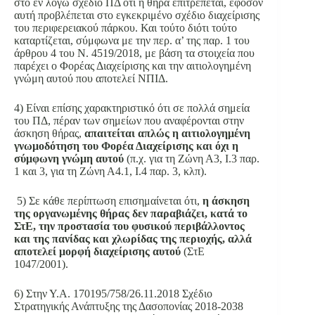
στο εν λόγω σχέδιο ΠΔ ότι η θήρα επιτρέπεται, εφόσον
αυτή προβλέπεται στο εγκεκριμένο σχέδιο διαχείρισης
του περιφερειακού πάρκου. Και τούτο διότι τούτο
καταρτίζεται, σύμφωνα με την περ. α’ της παρ. 1 του
άρθρου 4 του Ν. 4519/2018, με βάση τα στοιχεία που
παρέχει ο Φορέας Διαχείρισης και την αιτιολογημένη
γνώμη αυτού που αποτελεί ΝΠΙΔ.
4) Είναι επίσης χαρακτηριστικό ότι σε πολλά σημεία
του ΠΔ, πέραν των σημείων που αναφέρονται στην
άσκηση θήρας,
απαιτείται απλώς η αιτιολογημένη
γνωμοδότηση του Φορέα Διαχείρισης και όχι η
σύμφωνη γνώμη αυτού
(π.χ. για τη Ζώνη Α3, Ι.3 παρ.
1 και 3, για τη Ζώνη Α4.1, Ι.4 παρ. 3, κλπ).
5) Σε κάθε περίπτωση επισημαίνεται ότι,
η άσκηση
της οργανωμένης θήρας δεν παραβιάζει, κατά το
ΣτΕ, την προστασία του φυσικού περιβάλλοντος
και της πανίδας και χλωρίδας της περιοχής, αλλά
αποτελεί μορφή διαχείρισης αυτού
(ΣτΕ
1047/2001).
6) Στην Υ.Α. 170195/758/26.11.2018 Σχέδιο
Στρατηγικής Ανάπτυξης της Δασοπονίας 2018-2038