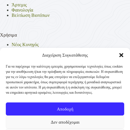
Άρτεμις
Φαινολογία
Βελτίωση Βιοτόπων
Χρήσιμα
Νέος Κυνηγός
Θηρεύσιμα Είδη
Θηροφυλακή
Διαχείριση Συγκατάθεσης
Έντυπα
Νομοθεσία
Για να παρέχουμε την καλύτερη εμπειρία, χρησιμοποιούμε τεχνολογίες όπως cookies
Πολιτική Απορρήτου
για την αποθήκευση ή/και την πρόσβαση σε πληροφορίες συσκευών. Η συγκατάθεση
Πολιτική Cookies (ΕΕ)
για τις εν λόγω τεχνολογίες θα μας επιτρέψει να επεξεργαστούμε δεδομένα
προσωπικού χαρακτήρα, όπως συμπεριφορά περιήγησης ή μοναδικά αναγνωριστικά
σε αυτόν τον ιστότοπο. Η μη συγκατάθεση ή η ανάκληση της συγκατάθεσης, μπορεί
να επηρεάσει αρνητικά ορισμένες λειτουργίες και δυνατότητες.
Επικοινωνία
Κυνηγετική Συνομοσπονδία Ελλάδος
Αποδοχή
Παναγή Τσαλδάρη 4
+30 210-3231271
Δεν αποδέχομαι
TK 10431 Αθήνα