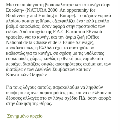
Μια ευκαιρία για τη βιοποικιλότητα και το κυνήγι στην
Ευρώπη» (NATURA 2000. An opportunity for
Biodiversity and Hunting in Europe). Το ισχύον νομικό
πλαίσιο άσκησης θήρας εξασφαλίζει ένα πολύ μεγάλο
βαθμό ασφαλείας, όσον αφορά στην προστασία των
ειδών. Από στοιχεία της F.A.C.E. και του Εθνικού
γραφείου για το κυνήγι και την άγρια ζωή (Office
National de la Chasse et de la Faune Sauvage),
προκύπτει πως η Ελλάδα έχει το αυστηρότερο
καθεστώς για το κυνήγι, σε σχέση με τις υπόλοιπες
ευρωπαϊκές χώρες, καθώς η εθνική μας νομοθεσία
περιέχει διατάξεις σαφώς αυστηρότερες ακόμα και των
διατάξεων των Διεθνών Συμβάσεων και των
Κοινοτικών Οδηγιών.
Για τους λόγους αυτούς, παρακαλούμε να ληφθούν
υπόψη οι ως άνω παρατηρήσεις μας και να επέλθουν οι
δέουσες αλλαγές στο εν λόγω σχέδιο ΠΔ, όσον αφορά
στην άσκηση της θήρας.
Συνημμένο
αρχείο