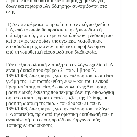
περιφερειακό πάρκο και καθορισμός χρήσεων γης,
όρων και περιορισμών δόμησης» συνοψίζονται στα
εξής:
1) Δεν αναφέρεται το προοίμιο του εν λόγω σχεδίου
ΠΔ, από το οποίο θα προέκυπτε η εξουσιοδοτική
διάταξη αυτού, για να κριθεί κατά πόσον η έκδοσή του
κείται εντός των ορίων της ανωτέρω νομοθετικής
εξουσιοδότησης και εάν τηρήθηκε η προβλεπόμενη
από τη νομοθετική εξουσιοδότηση διαδικασία.
Εάν η εξουσιοδοτική διάταξη του εν λόγω σχεδίου ΠΔ
είναι η διάταξη του άρθρου 21 παρ. 1 β του Ν.
1650/1986, όπως ισχύει, για την έκδοσή του απαιτείται
γνώμη της «Επιτροπής Φύση 2000» και του Γενικού
Γραμματέα της οικείας Αποκεντρωμένης Διοίκησης,
βάσει ειδικής έκθεσης που τεκμηριώνει την οικολογική
σημασία και τις προστατευτέες αξίες της. Επίσης, με
βάση τη διάταξη της παρ. 7 του άρθρου 21 του Ν.
1650/1986, όπως ισχύει, για την έκδοση του εν λόγω
ΠΔ απαιτείται, πριν από την οριστική διατύπωσή του, η
ανακοίνωσή του στους αρμόδιους Οργανισμούς
Τοπικής Αυτοδιοίκησης.