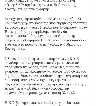
όπως ακριβώς επιδιώχθηκε από συγκεκριμένη
«ζωοφιλική» οργάνωση κατά τη διαδικασία της
Συνταγματικής Αναθεώρησης.
Στη σχετική ψηφοφορία που έγινε στη Βουλή, 130
βουλευτές ψήφισαν κατά της συγκεκριμένης πρότασης,
92 βουλευτές την υπερψήφισαν και 40 ψήφισαν παρών.
Έτσι, η πρόταση απορρίφθηκε και δεν θα
συμπεριληφθεί ούτε, καν, προς συζήτηση στην
επόμενη αναθεωρητική Βουλή, που θα αποφασίσει για
ενδεχόμενες τροποποιήσεις ή αλλαγές άρθρων του
Συντάγματος.
Όλο αυτό το διάστημα που προηγήθηκε, η Κ.Σ.Ε.
επιδόθηκε σε ένα μπαράζ επαφών με το πολιτικό
προσωπικό της χώρας, ώστε βουλευτές, Υπουργοί,
εκπρόσωποι των κομμάτων και άλλοι παράγοντες του
δημόσιου βίου, να αντιληφθούν, στην πραγματική τους
διάσταση, τους κινδύνους που εγκυμονούσε η
συγκεκριμένη πρόταση για την πρωτογενή παραγωγή,
το κυνήγι, την αλιεία, την κτηνοτροφία, την
οργανωμένη ή ερασιτεχνική εκτροφή ζώων κλπ.
Η Κ.Σ.Ε. ενημέρωσε και κατάφερε να πείσει τους