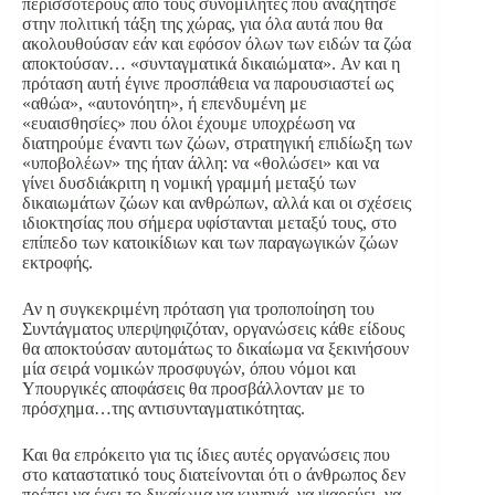
περισσότερους από τους συνομιλητές που αναζήτησε
στην πολιτική τάξη της χώρας, για όλα αυτά που θα
ακολουθούσαν εάν και εφόσον όλων των ειδών τα ζώα
αποκτούσαν… «συνταγματικά δικαιώματα». Αν και η
πρόταση αυτή έγινε προσπάθεια να παρουσιαστεί ως
«αθώα», «αυτονόητη», ή επενδυμένη με
«ευαισθησίες» που όλοι έχουμε υποχρέωση να
διατηρούμε έναντι των ζώων, στρατηγική επιδίωξη των
«υποβολέων» της ήταν άλλη: να «θολώσει» και να
γίνει δυσδιάκριτη η νομική γραμμή μεταξύ των
δικαιωμάτων ζώων και ανθρώπων, αλλά και οι σχέσεις
ιδιοκτησίας που σήμερα υφίστανται μεταξύ τους, στο
επίπεδο των κατοικίδιων και των παραγωγικών ζώων
εκτροφής.
Αν η συγκεκριμένη πρόταση για τροποποίηση του
Συντάγματος υπερψηφιζόταν, οργανώσεις κάθε είδους
θα αποκτούσαν αυτομάτως το δικαίωμα να ξεκινήσουν
μία σειρά νομικών προσφυγών, όπου νόμοι και
Υπουργικές αποφάσεις θα προσβάλλονταν με το
πρόσχημα…της αντισυνταγματικότητας.
Και θα επρόκειτο για τις ίδιες αυτές οργανώσεις που
στο καταστατικό τους διατείνονται ότι ο άνθρωπος δεν
πρέπει να έχει το δικαίωμα να κυνηγά, να ψαρεύει, να