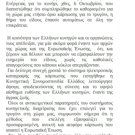
Ενέργειας για το κυνήγι, χθες, 6 Οκτωβρίου, που
διαπιστώθηκε ότι συμπληρώθηκε το καθορισμένο για
τη χώρα μας ετήσιο όριο κάρπωσης για το τρυγόνι, η
θήρα του είδους έπαυσε αυτομάτως σε όλη την
επικράτεια.
Η κοινότητα των Ελλήνων κυνηγών και οι οργανώσεις
τους απέδειξαν, για μία ακόμα φορά έναντι των αρχών
της χώρας και της Ευρωπαϊκής Ένωσης, ότι, και
ξέρουν και θέλουν και μπορούν να εξασφαλίσουν την
ευημερία του είδους, χωρίς τις καθολικές
απαγορεύσεις που κάποιοι κύκλοι απεργάζονταν.
Για δεύτερη συνεχή χρονιά το σύστημα ηλεκτρονικής
καταγραφής της κάρπωσης που εισηγήθηκε η
Κυνηγετική Συνομοσπονδία Ελλάδος λειτούργησε
άψογα, αποδεικνύοντας τη σύνεση και το υψηλό
αίσθημα ευθύνης των Ελλήνων κυνηγών, έναντι της
άγριας ζωής.
Όλοι οι αντικειμενικοί παρατηρητές του συστήματος
κυνηγετικής διαχείρισης που έχει επιλεγεί για το
τρυγόνι στη χώρα μας, συμφωνούν σήμερα ότι η
μέθοδος που επελέγη εξασφαλίζει την
προσαρμοσμένη, ανεκτή και αειφόρο κάρπωση που
απαιτεί η Ευρωπαϊκή Ένωση.