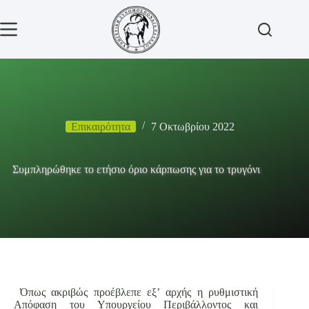
Μετάβαση
στο
περιεχόμενο
Επικαιρότητα
7 Οκτωβρίου 2022
Συμπληρώθηκε το ετήσιο όριο κάρπωσης για το τρυγόνι
Όπως ακριβώς προέβλεπε εξ’ αρχής η ρυθμιστική
Απόφαση του Υπουργείου Περιβάλλοντος και