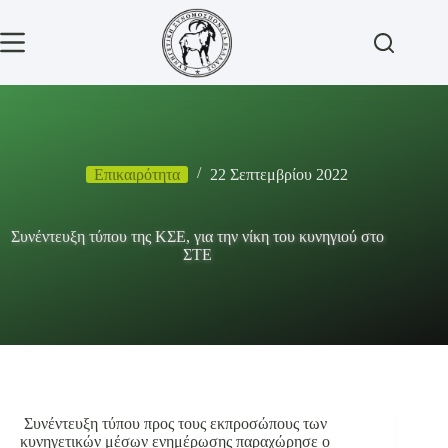
Μετάβαση
στο
περιεχόμενο
Επικαιρότητα
22 Σεπτεμβρίου 2022
Συνέντευξη τύπου της ΚΣΕ, για την νίκη του κυνηγιού στο
ΣΤΕ
Συνέντευξη τύπου προς τους εκπροσώπους των
κυνηγετικών μέσων ενημέρωσης παραχώρησε ο