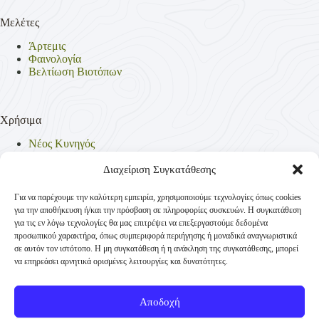
Μελέτες
Άρτεμις
Φαινολογία
Βελτίωση Βιοτόπων
Χρήσιμα
Νέος Κυνηγός
Θηρεύσιμα Είδη
Θηροφυλακή
Διαχείριση Συγκατάθεσης
Έντυπα
Νομοθεσία
Για να παρέχουμε την καλύτερη εμπειρία, χρησιμοποιούμε τεχνολογίες όπως cookies
Πολιτική Απορρήτου
για την αποθήκευση ή/και την πρόσβαση σε πληροφορίες συσκευών. Η συγκατάθεση
Πολιτική Cookies (ΕΕ)
για τις εν λόγω τεχνολογίες θα μας επιτρέψει να επεξεργαστούμε δεδομένα
προσωπικού χαρακτήρα, όπως συμπεριφορά περιήγησης ή μοναδικά αναγνωριστικά
σε αυτόν τον ιστότοπο. Η μη συγκατάθεση ή η ανάκληση της συγκατάθεσης, μπορεί
να επηρεάσει αρνητικά ορισμένες λειτουργίες και δυνατότητες.
Επικοινωνία
Κυνηγετική Συνομοσπονδία Ελλάδος
Αποδοχή