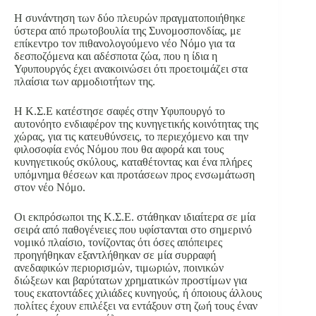
Η συνάντηση των δύο πλευρών πραγματοποιήθηκε
ύστερα από πρωτοβουλία της Συνομοσπονδίας, με
επίκεντρο τον πιθανολογούμενο νέο Νόμο για τα
δεσποζόμενα και αδέσποτα ζώα, που η ίδια η
Υφυπουργός έχει ανακοινώσει ότι προετοιμάζει στα
πλαίσια των αρμοδιοτήτων της.
Η Κ.Σ.Ε κατέστησε σαφές στην Υφυπουργό το
αυτονόητο ενδιαφέρον της κυνηγετικής κοινότητας της
χώρας, για τις κατευθύνσεις, το περιεχόμενο και την
φιλοσοφία ενός Νόμου που θα αφορά και τους
κυνηγετικούς σκύλους, καταθέτοντας και ένα πλήρες
υπόμνημα θέσεων και προτάσεων προς ενσωμάτωση
στον νέο Νόμο.
Οι εκπρόσωποι της Κ.Σ.Ε. στάθηκαν ιδιαίτερα σε μία
σειρά από παθογένειες που υφίστανται στο σημερινό
νομικό πλαίσιο, τονίζοντας ότι όσες απόπειρες
προηγήθηκαν εξαντλήθηκαν σε μία συρραφή
ανεδαφικών περιορισμών, τιμωριών, ποινικών
διώξεων και βαρύτατων χρηματικών προστίμων για
τους εκατοντάδες χιλιάδες κυνηγούς, ή όποιους άλλους
πολίτες έχουν επιλέξει να εντάξουν στη ζωή τους έναν