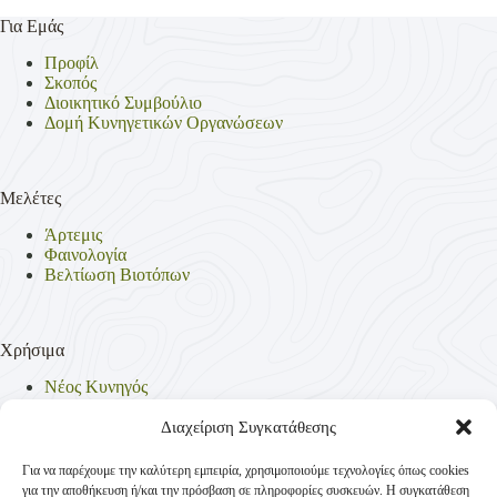
Για Εμάς
Προφίλ
Σκοπός
Διοικητικό Συμβούλιο
Δομή Κυνηγετικών Οργανώσεων
Μελέτες
Άρτεμις
Φαινολογία
Βελτίωση Βιοτόπων
Χρήσιμα
Νέος Κυνηγός
Θηρεύσιμα Είδη
Θηροφυλακή
Διαχείριση Συγκατάθεσης
Έντυπα
Νομοθεσία
Για να παρέχουμε την καλύτερη εμπειρία, χρησιμοποιούμε τεχνολογίες όπως cookies
Πολιτική Απορρήτου
για την αποθήκευση ή/και την πρόσβαση σε πληροφορίες συσκευών. Η συγκατάθεση