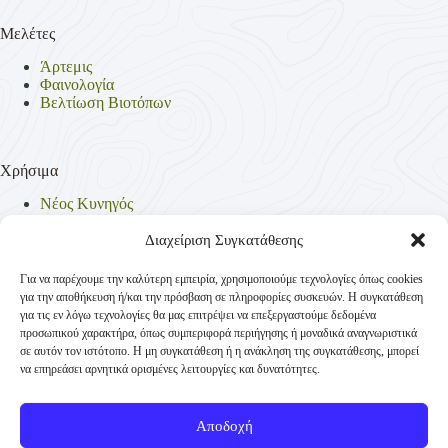
Μελέτες
Άρτεμις
Φαινολογία
Βελτίωση Βιοτόπων
Χρήσιμα
Νέος Κυνηγός
Θηρεύσιμα Είδη
Θηροφυλακή
Διαχείριση Συγκατάθεσης
Έντυπα
Νομοθεσία
Για να παρέχουμε την καλύτερη εμπειρία, χρησιμοποιούμε τεχνολογίες όπως cookies
Πολιτική Απορρήτου
για την αποθήκευση ή/και την πρόσβαση σε πληροφορίες συσκευών. Η συγκατάθεση
Πολιτική Cookies (ΕΕ)
για τις εν λόγω τεχνολογίες θα μας επιτρέψει να επεξεργαστούμε δεδομένα
προσωπικού χαρακτήρα, όπως συμπεριφορά περιήγησης ή μοναδικά αναγνωριστικά
σε αυτόν τον ιστότοπο. Η μη συγκατάθεση ή η ανάκληση της συγκατάθεσης, μπορεί
να επηρεάσει αρνητικά ορισμένες λειτουργίες και δυνατότητες.
Επικοινωνία
Κυνηγετική Συνομοσπονδία Ελλάδος
Αποδοχή