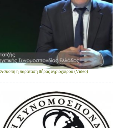
Άσκοπη η παράταση θήρας αγριόχοιρου (Video)