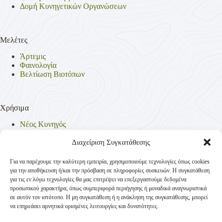
Δομή Κυνηγετικών Οργανώσεων
Μελέτες
Άρτεμις
Φαινολογία
Βελτίωση Βιοτόπων
Χρήσιμα
Νέος Κυνηγός
Θηρεύσιμα Είδη
Θηροφυλακή
Διαχείριση Συγκατάθεσης
Έντυπα
Νομοθεσία
Για να παρέχουμε την καλύτερη εμπειρία, χρησιμοποιούμε τεχνολογίες όπως cookies
Πολιτική Απορρήτου
για την αποθήκευση ή/και την πρόσβαση σε πληροφορίες συσκευών. Η συγκατάθεση
Πολιτική Cookies (ΕΕ)
για τις εν λόγω τεχνολογίες θα μας επιτρέψει να επεξεργαστούμε δεδομένα
προσωπικού χαρακτήρα, όπως συμπεριφορά περιήγησης ή μοναδικά αναγνωριστικά
σε αυτόν τον ιστότοπο. Η μη συγκατάθεση ή η ανάκληση της συγκατάθεσης, μπορεί
να επηρεάσει αρνητικά ορισμένες λειτουργίες και δυνατότητες.
Επικοινωνία