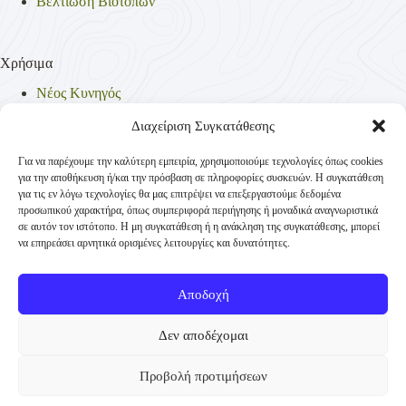
Βελτίωση Βιοτόπων
Χρήσιμα
Νέος Κυνηγός
Θηρεύσιμα Είδη
Θηροφυλακή
Διαχείριση Συγκατάθεσης
Έντυπα
Νομοθεσία
Για να παρέχουμε την καλύτερη εμπειρία, χρησιμοποιούμε τεχνολογίες όπως cookies
Πολιτική Απορρήτου
για την αποθήκευση ή/και την πρόσβαση σε πληροφορίες συσκευών. Η συγκατάθεση
Πολιτική Cookies (ΕΕ)
για τις εν λόγω τεχνολογίες θα μας επιτρέψει να επεξεργαστούμε δεδομένα
προσωπικού χαρακτήρα, όπως συμπεριφορά περιήγησης ή μοναδικά αναγνωριστικά
σε αυτόν τον ιστότοπο. Η μη συγκατάθεση ή η ανάκληση της συγκατάθεσης, μπορεί
να επηρεάσει αρνητικά ορισμένες λειτουργίες και δυνατότητες.
Επικοινωνία
Κυνηγετική Συνομοσπονδία Ελλάδος
Αποδοχή
Παναγή Τσαλδάρη 4
+30 210-3231271
Δεν αποδέχομαι
TK 10431 Αθήνα
Προβολή προτιμήσεων
info@ksellas.gr