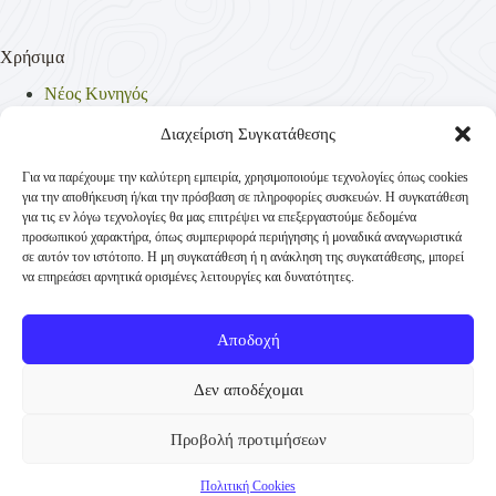
Χρήσιμα
Νέος Κυνηγός
Θηρεύσιμα Είδη
Θηροφυλακή
Διαχείριση Συγκατάθεσης
Έντυπα
Νομοθεσία
Για να παρέχουμε την καλύτερη εμπειρία, χρησιμοποιούμε τεχνολογίες όπως cookies
Πολιτική Απορρήτου
για την αποθήκευση ή/και την πρόσβαση σε πληροφορίες συσκευών. Η συγκατάθεση
Πολιτική Cookies (ΕΕ)
για τις εν λόγω τεχνολογίες θα μας επιτρέψει να επεξεργαστούμε δεδομένα
προσωπικού χαρακτήρα, όπως συμπεριφορά περιήγησης ή μοναδικά αναγνωριστικά
σε αυτόν τον ιστότοπο. Η μη συγκατάθεση ή η ανάκληση της συγκατάθεσης, μπορεί
να επηρεάσει αρνητικά ορισμένες λειτουργίες και δυνατότητες.
Επικοινωνία
Κυνηγετική Συνομοσπονδία Ελλάδος
Αποδοχή
Παναγή Τσαλδάρη 4
+30 210-3231271
Δεν αποδέχομαι
TK 10431 Αθήνα
Προβολή προτιμήσεων
info@ksellas.gr
© Copyright 2012 - 2026 Κυνηγετική Συνομοσπονδία
Πολιτική Cookies