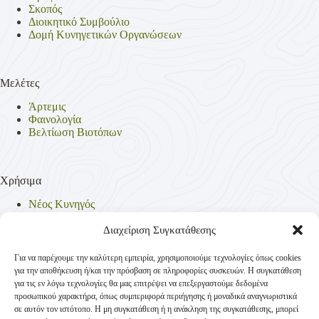
Σκοπός
Διοικητικό Συμβούλιο
Δομή Κυνηγετικών Οργανώσεων
Μελέτες
Άρτεμις
Φαινολογία
Βελτίωση Βιοτόπων
Χρήσιμα
Νέος Κυνηγός
Θηρεύσιμα Είδη
Θηροφυλακή
Διαχείριση Συγκατάθεσης
Έντυπα
Νομοθεσία
Για να παρέχουμε την καλύτερη εμπειρία, χρησιμοποιούμε τεχνολογίες όπως cookies
Πολιτική Απορρήτου
για την αποθήκευση ή/και την πρόσβαση σε πληροφορίες συσκευών. Η συγκατάθεση
Πολιτική Cookies (ΕΕ)
για τις εν λόγω τεχνολογίες θα μας επιτρέψει να επεξεργαστούμε δεδομένα
προσωπικού χαρακτήρα, όπως συμπεριφορά περιήγησης ή μοναδικά αναγνωριστικά
σε αυτόν τον ιστότοπο. Η μη συγκατάθεση ή η ανάκληση της συγκατάθεσης, μπορεί