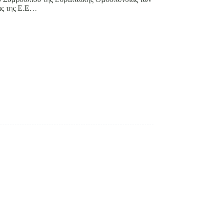
ας της Ε.Ε…